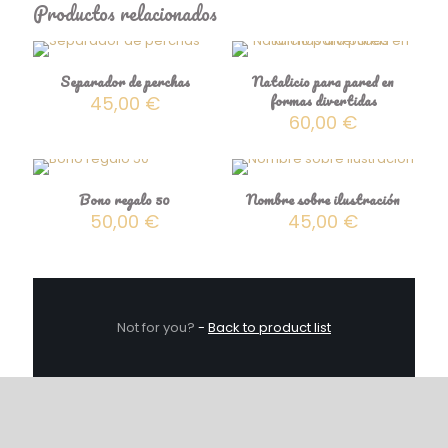
Productos relacionados
Separador de perchas
Natalicio para pared en
formas divertidas
45,00
€
60,00
€
Bono regalo 50
Nombre sobre ilustración
50,00
€
45,00
€
Not for you?
-
Back to product list