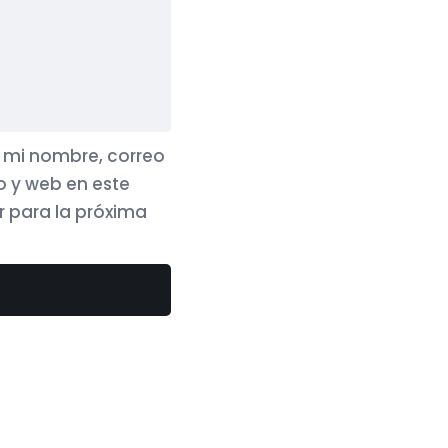
mi nombre, correo
o y web en este
 para la próxima
Contacto
Telf. 620 59 51 79