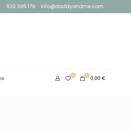
620 595 179
info@daddyandme.com
0
0
0,00 €
to