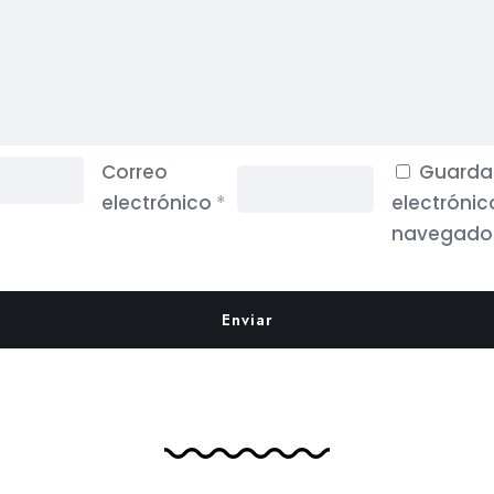
Correo
Guarda 
electrónico
*
electrónic
navegador
ías
Legal
zaje
Aviso legal
ción
Política de privacidad