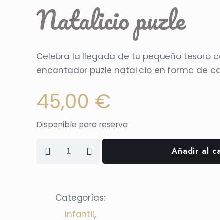
Natalicio puzle
Celebra la llegada de tu pequeño tesoro c
encantador puzle natalicio en forma de c
45,00
€
Disponible para reserva
Natalicio
Añadir al ca
puzle
cantidad
Categorías:
Infantil
,