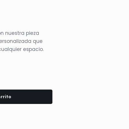
s
on nuestra pieza
ersonalizada que
ualquier espacio.
rrito