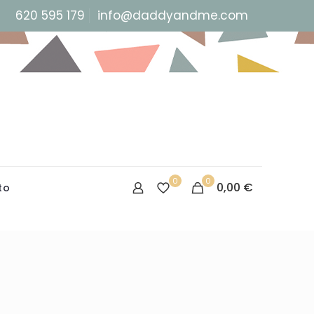
620 595 179
info@daddyandme.com
0
0
0,00 €
to